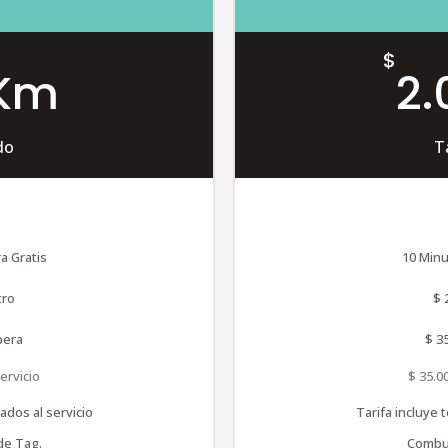
$
 Km
2.
do
T
a Gratis
10 Minu
tro
$ 
pera
$ 3
ervicio
$ 35.0
ados al servicio
Tarifa incluye 
de Tag.
Combus