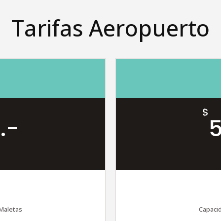
Tarifas Aeropuerto
$
.-
5
 Maletas
Capacid